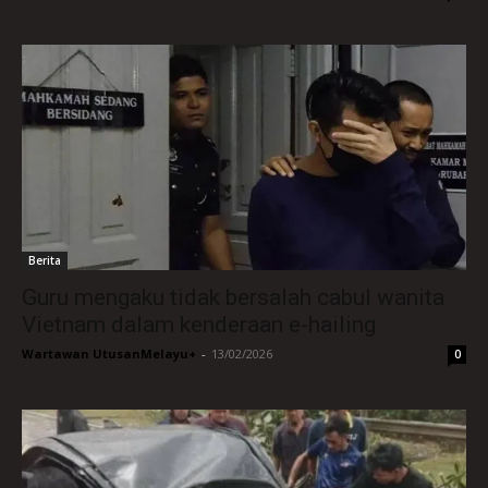
Berita
Guru mengaku tidak bersalah cabul wanita
Vietnam dalam kenderaan e-hailing
Wartawan UtusanMelayu+
-
13/02/2026
0