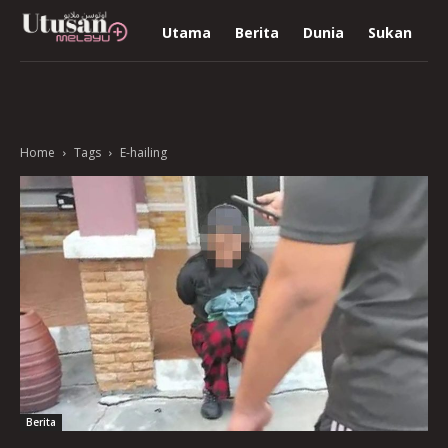
Utama
Berita
Dunia
Sukan
R
Home
Tags
E-hailing
Berita