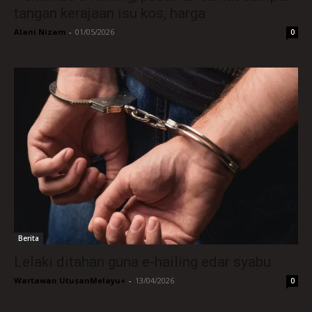
tangan kerajaan isu kos, harga
Alani Nizam
-
01/05/2026
0
Berita
Lelaki ditahan guna e-hailing edar syabu
Wartawan UtusanMelayu+
-
13/04/2026
0