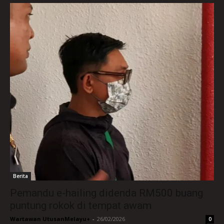
Berita
Pemandu e-hailing didenda RM500 buang
puntung rokok di tempat awam
Wartawan UtusanMelayu+
-
26/02/2026
0