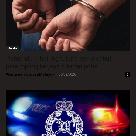
Berita
Pemandu e-hailing tular disyaki cabul
penumpang berjaya ditahan polis
Wartawan UtusanMelayu+
-
05/02/2026
0