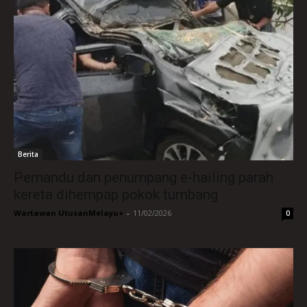
Berita
Pemandu dan penumpang e-hailing parah
kereta dihempap pokok tumbang
Wartawan UtusanMelayu+
-
11/02/2026
0