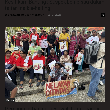
Kes tikam Banting : Suspek beli pisau dalam
talian, naik e-hailing
Wartawan UtusanMelayu+
-
09/07/2026
0
Berita
Pemandu e-hailing, pesawah tuntut campur