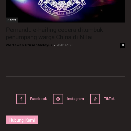
Berita
Pemandu e-hailing cedera ditumbuk
penumpang warga China di Nilai
Wartawan UtusanMelayu+
-
28/01/2026
0
Facebook
Instagram
TikTok
Hubungi Kami