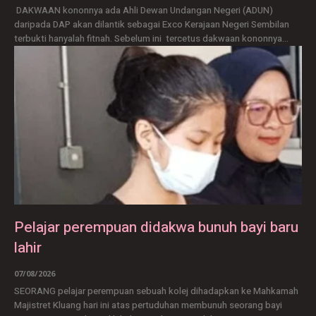
DAKWAAN kononnya ada Ahli Dewan Undangan Negeri (ADUN)
daripada DAP akan dilantik sebagai Exco Kerajaan Negeri Sembilan
terbukti hanyalah fitnah. Sebelum ini tercetus dakwaan kononnya...
Pelajar perempuan didakwa bunuh bayi baru
lahir
07/08/2026
SEORANG pelajar perempuan sebuah kolej dihadapkan ke Mahkamah
Majistret Kluang hari ini atas pertuduhan membunuh seorang bayi