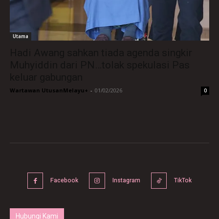
Utama
Hadi Awang sahkan tiada agenda singkir
Muhyiddin dari PN…tolak spekulasi Pas
keluar gabungan
Wartawan UtusanMelayu+
-
01/02/2026
0
Facebook
Instagram
TikTok
Hubungi Kami