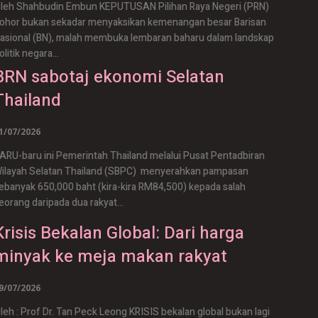
leh Shahbudin Embun KEPUTUSAN Pilihan Raya Negeri (PRN)
ohor bukan sekadar menyaksikan kemenangan besar Barisan
asional (BN), malah membuka lembaran baharu dalam landskap
olitik negara...
BRN sabotaj ekonomi Selatan
Thailand
1/07/2026
ARU-baru ini Pemerintah Thailand melalui Pusat Pentadbiran
ilayah Selatan Thailand (SBPC) menyerahkan pampasan
ebanyak 650,000 baht (kira-kira RM84,500) kepada salah
eorang daripada dua rakyat...
Krisis Bekalan Global: Dari harga
minyak ke meja makan rakyat
9/07/2026
leh : Prof Dr. Tan Peck Leong KRISIS bekalan global bukan lagi