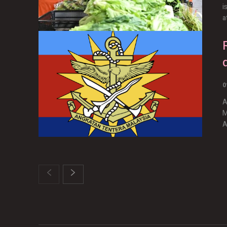
i
a
0
A
M