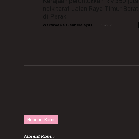
Kerajaan peruntukkan RM350 juta
naik taraf Jalan Raya Timur Barat
di Perak
Wartawan UtusanMelayu+
-
01/02/2026
Hubungi Kami
Alamat Kami :