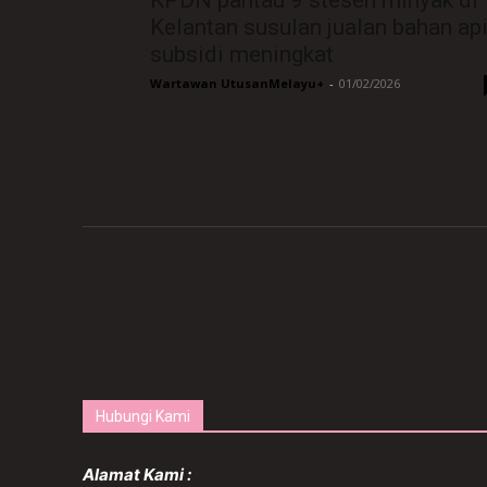
KPDN pantau 9 stesen minyak di
Kelantan susulan jualan bahan ap
subsidi meningkat
Wartawan UtusanMelayu+
-
01/02/2026
Hubungi Kami
Alamat Kami :