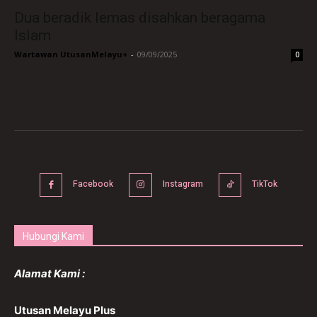
Dua beradik lemas disahkan beragama
Islam
Wartawan UtusanMelayu+
-
09/09/2025
0
Facebook
Instagram
TikTok
Hubungi Kami
Alamat Kami :
Utusan Melayu Plus