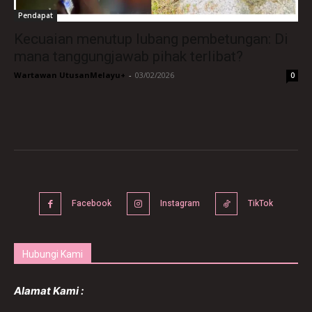
Pendapat
Kecuaian menutup lubang pembetungan: Di
mana tanggungjawab pihak terlibat?
Wartawan UtusanMelayu+
-
03/02/2026
0
Facebook
Instagram
TikTok
Hubungi Kami
Alamat Kami :