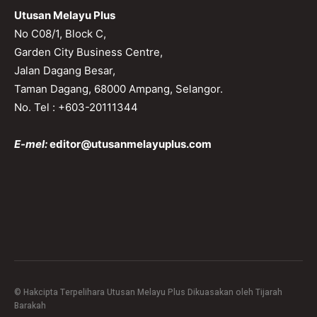
Utusan Melayu Plus
No C08/1, Block C,
Garden City Business Centre,
Jalan Dagang Besar,
Taman Dagang, 68000 Ampang, Selangor.
No. Tel : +603-20111344
E-mel:
editor@utusanmelayuplus.com
© Hakcipta Terpelihara Utusan Melayu Plus Dikuasakan oleh Tijarah
Barakah