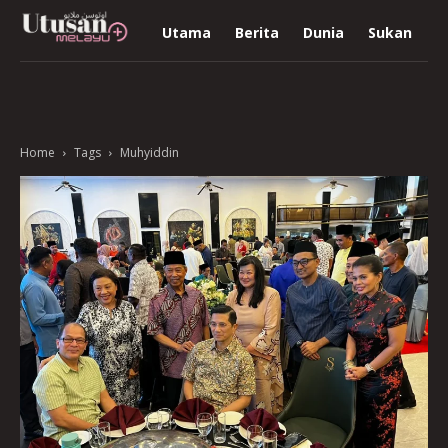
Utama
Berita
Dunia
Sukan
R
Home
Tags
Muhyiddin