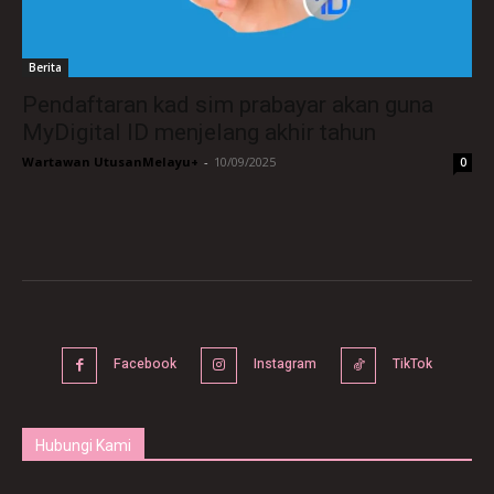
Berita
Pendaftaran kad sim prabayar akan guna
MyDigital ID menjelang akhir tahun
Wartawan UtusanMelayu+
-
10/09/2025
0
Facebook
Instagram
TikTok
Hubungi Kami