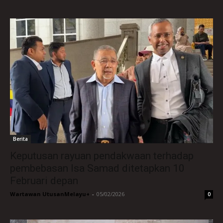
Berita
Keputusan rayuan pendakwaan terhadap
pembebasan Isa Samad ditetapkan 10
Februari depan
Wartawan UtusanMelayu+
-
05/02/2026
0