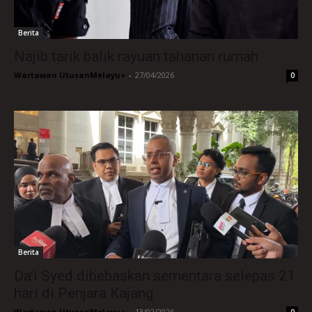
Berita
Najib tarik balik rayuan tahanan rumah
Wartawan UtusanMelayu+
-
27/04/2026
0
Berita
Da’i Syed dibebaskan sementara selepas 21
hari di Penjara Kajang
Wartawan UtusanMelayu+
-
13/02/2026
0