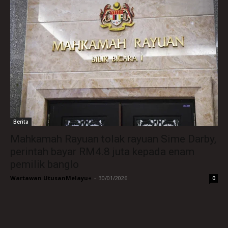
Berita
Mahkamah Rayuan tolak rayuan Sime Darby,
perintah bayar RM4.8 juta kepada enam
pemilik banglo
Wartawan UtusanMelayu+
-
30/01/2026
0