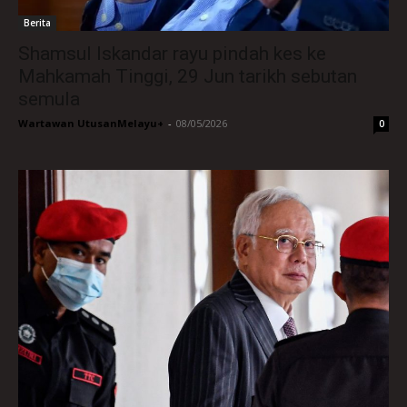
Berita
Shamsul Iskandar rayu pindah kes ke
Mahkamah Tinggi, 29 Jun tarikh sebutan
semula
Wartawan UtusanMelayu+
-
08/05/2026
0