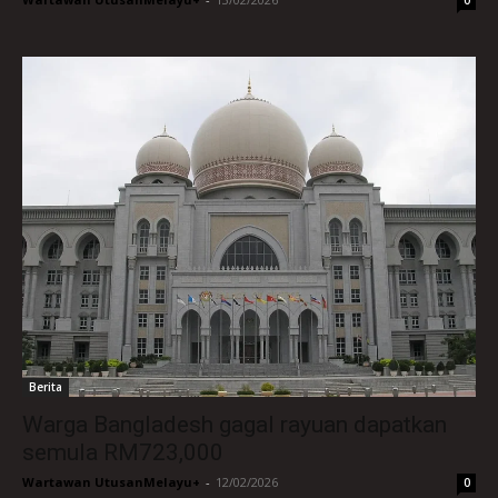
Berita
Warga Bangladesh gagal rayuan dapatkan
semula RM723,000
Wartawan UtusanMelayu+
-
12/02/2026
0