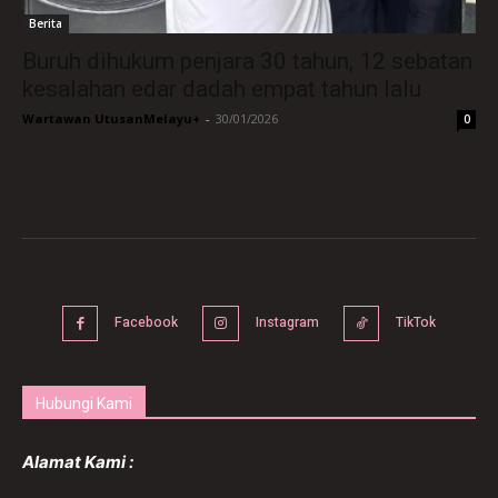
Berita
Buruh dihukum penjara 30 tahun, 12 sebatan
kesalahan edar dadah empat tahun lalu
Wartawan UtusanMelayu+
-
30/01/2026
0
Facebook
Instagram
TikTok
Hubungi Kami
Alamat Kami :