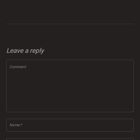
Leave a reply
Comment:
Na