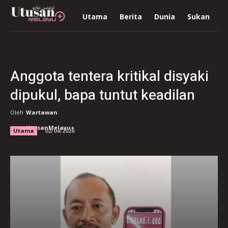
Utama
Berita
Dunia
Sukan
R
Anggota tentera kritikal disyaki
dipukul, bapa tuntut keadilan
Oleh
Wartawan
UtusanMelayu+
Utama
02/04/2026