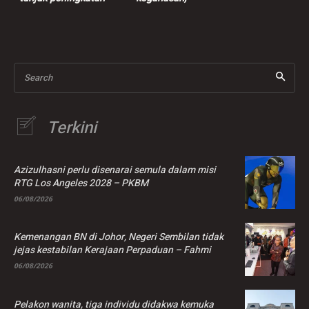
jumlah mangsa, Perak,
tandatangan borang
Johor tak berubah
pelepasan bukan
bererti mengalah
Search
Terkini
Azizulhasni perlu disenarai semula dalam misi
RTG Los Angeles 2028 – PKBM
06/08/2026
Kemenangan BN di Johor, Negeri Sembilan tidak
jejas kestabilan Kerajaan Perpaduan – Fahmi
06/08/2026
Pelakon wanita, tiga individu didakwa kemuka