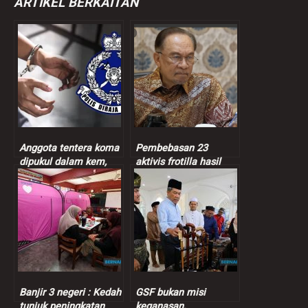
ARTIKEL BERKAITAN
Anggota tentera koma
Pembebasan 23
dipukul dalam kem,
aktivis frotilla hasil
polis tahan koperal
strategi Anwar,
kebijaksanaan
diplomasi Malaysia
Banjir 3 negeri : Kedah
GSF bukan misi
tunjuk peningkatan
keganasan,