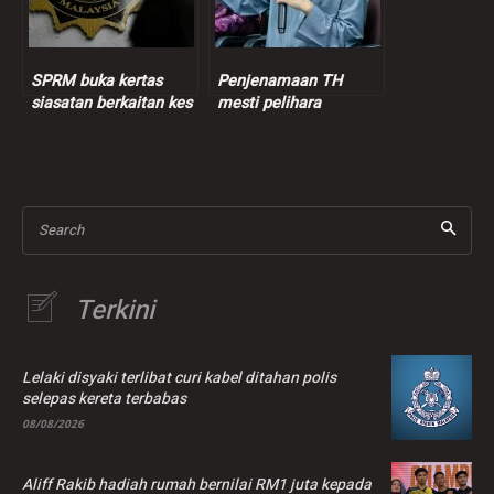
SPRM buka kertas
Penjenamaan TH
siasatan berkaitan kes
mesti pelihara
salah guna kuasa beli
sensitiviti, suara hati
tanah guna wang
pendeposit – Dr.Zulkifli
zakat
Search
Terkini
Lelaki disyaki terlibat curi kabel ditahan polis
selepas kereta terbabas
08/08/2026
Aliff Rakib hadiah rumah bernilai RM1 juta kepada