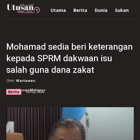
Utama
Berita
Dunia
Sukan
R
Mohamad sedia beri keterangan
kepada SPRM dakwaan isu
salah guna dana zakat
Oleh
Wartawan
UtusanMelayu+
Berita
03/02/2026