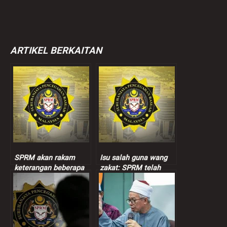
ARTIKEL BERKAITAN
SPRM akan rakam
Isu salah guna wang
keterangan beberapa
zakat: SPRM telah
individu kes salah
rakam keterangan 63
guna dana zakat
individu