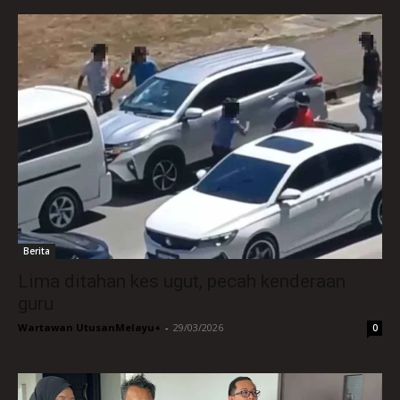
Berita
Lima ditahan kes ugut, pecah kenderaan
guru
Wartawan UtusanMelayu+
-
29/03/2026
0