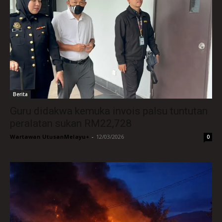
Berita
Guru didakwa kemuka invois palsu tuntutan
peralatan sukan RM22,728
Wartawan UtusanMelayu+
-
12/03/2026
0