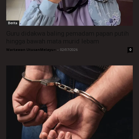
Berita
Guru didakwa baling pemadam papan putih
hingga bawah mata murid lebam
Wartawan UtusanMelayu+
-
02/07/2026
0