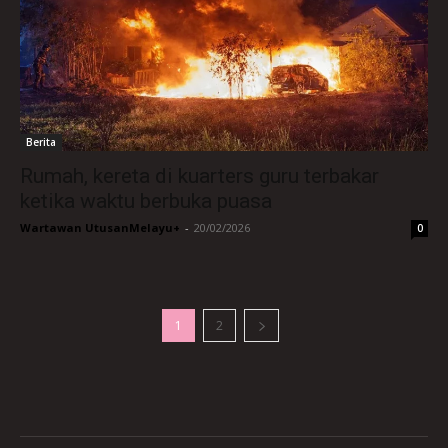
Berita
Rumah, kereta di kuarters guru terbakar
ketika waktu berbuka puasa
Wartawan UtusanMelayu+
-
20/02/2026
0
1
2