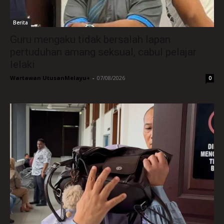
Berita
Guru mengaku tidak bersalah lapan
pertuduhan amang seksual, cabul pelajar
lelaki
Wartawan UtusanMelayu+
-
07/08/2026
0