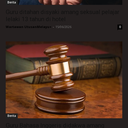
Berita
Guru ditahan disyaki amang seksual pelajar
lelaki 13 tahun di hotel
Wartawan UtusanMelayu+
-
15/06/2026
0
Berita
Guru Bahasa Inggeris didakwa amang