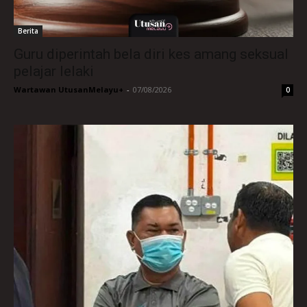
Berita
Guru diperintah bela diri kes amang seksual
pelajar lelaki
Wartawan UtusanMelayu+
-
07/08/2026
0