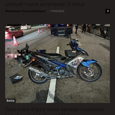
seksual murid perempuan 9 tahun
Wartawan UtusanMelayu+
-
11/06/2026
0
Berita
Guru maut digilis treler selepas motosikal