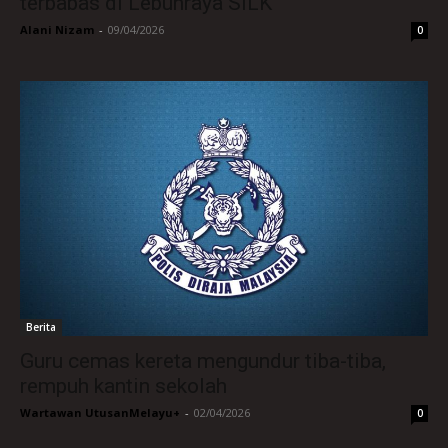
terbabas di Lebuhraya SILK
Alani Nizam
-
09/04/2026
0
Berita
Guru cemas kereta mengundur tiba-tiba,
rempuh kantin sekolah
Wartawan UtusanMelayu+
-
02/04/2026
0