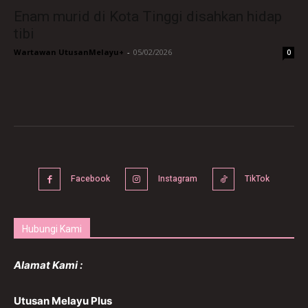
Enam murid di Kota Tinggi disahkan hidap
tibi
Wartawan UtusanMelayu+
-
05/02/2026
0
Facebook
Instagram
TikTok
Hubungi Kami
Alamat Kami :
Utusan Melayu Plus