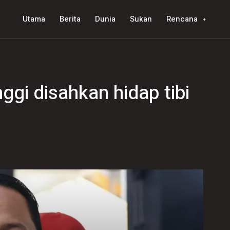
Utama
Berita
Dunia
Sukan
Rencana
ggi disahkan hidap tibi