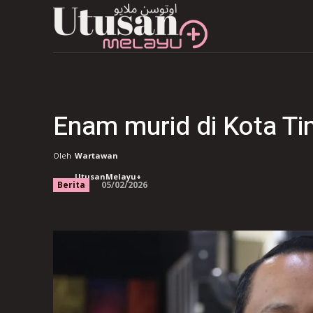
Enam murid di Kota Tin
Oleh
Wartawan
UtusanMelayu+
05/02/2026
Berita