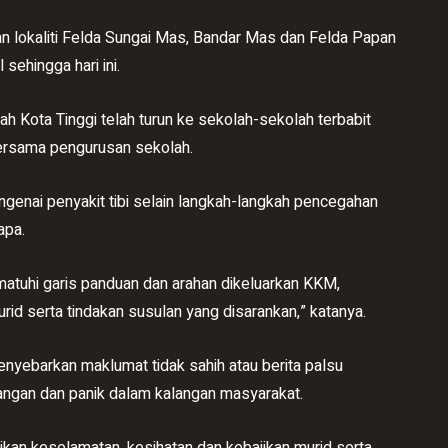
kan lokaliti Felda Sungai Mas, Bandar Mas dan Felda Papan
ehingga hari ini.
h Kota Tinggi telah turun ke sekolah-sekolah terbabit
ersama pengurusan sekolah.
ngenai penyakit tibi selain langkah-langkah pencegahan
apa.
tuhi garis panduan dan arahan dikeluarkan KKM,
id serta tindakan susulan yang disarankan,” katanya.
nyebarkan maklumat tidak sahih atau berita palsu
bangan dan panik dalam kalangan masyarakat.
kan keselamatan, kesihatan dan kebajikan murid serta