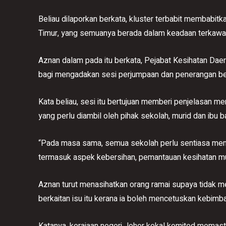
Beliau dilaporkan berkata, kluster terbabit membabit
Timur, yang semuanya berada dalam keadaan terkawal s
Aznan dalam pada itu berkata, Pejabat Kesihatan Daera
bagi mengadakan sesi perjumpaan dan penerangan b
Kata beliau, sesi itu bertujuan memberi penjelasan me
yang perlu diambil oleh pihak sekolah, murid dan ibu b
“Pada masa sama, semua sekolah perlu sentiasa mema
termasuk aspek kebersihan, pemantauan kesihatan mur
Aznan turut menasihatkan orang ramai supaya tidak me
berkaitan isu itu kerana ia boleh mencetuskan kebim
Katanya, kerajaan negeri Johor kekal komited memasti