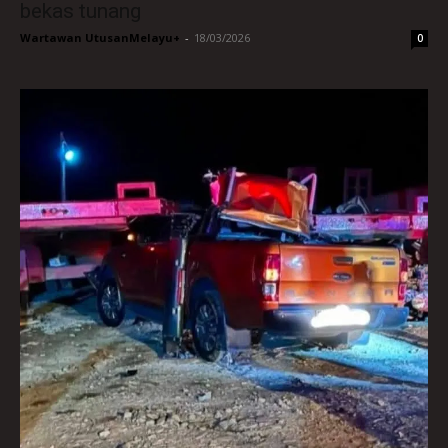
bekas tunang
Wartawan UtusanMelayu+
-
18/03/2026
0