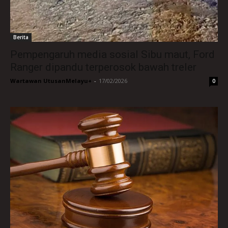
Berita
Pempengaruh media sosial Sibu maut, Ford
Ranger dipandu terperosok bawah treler
Wartawan UtusanMelayu+
-
17/02/2026
0