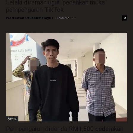
Lelaki direman ugut ‘pecahkan muka’
pempengaruh TikTok
Wartawan UtusanMelayu+
-
09/07/2026
0
Berita
Pempengaruh didenda RM1,500 cederakan