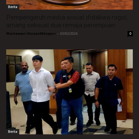
Berita
Pempengaruh media sosial didakwa rogol,
amang seksual dua remaja perempuan
Wartawan UtusanMelayu+
-
03/02/2026
0
Berita