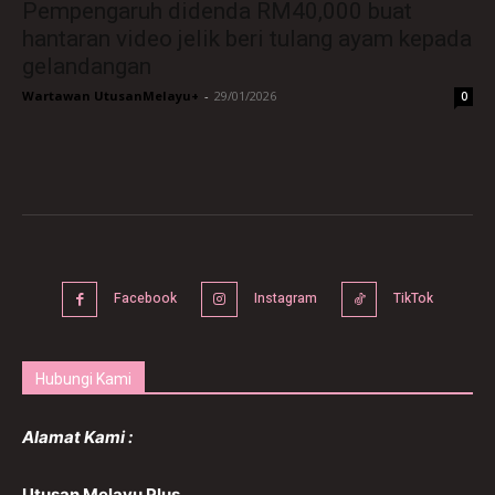
Pempengaruh didenda RM40,000 buat
hantaran video jelik beri tulang ayam kepada
gelandangan
Wartawan UtusanMelayu+
-
29/01/2026
0
Facebook
Instagram
TikTok
Hubungi Kami
Alamat Kami :
Utusan Melayu Plus