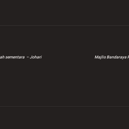
sementara
kah sementara – Johari
Majlis Bandaraya P