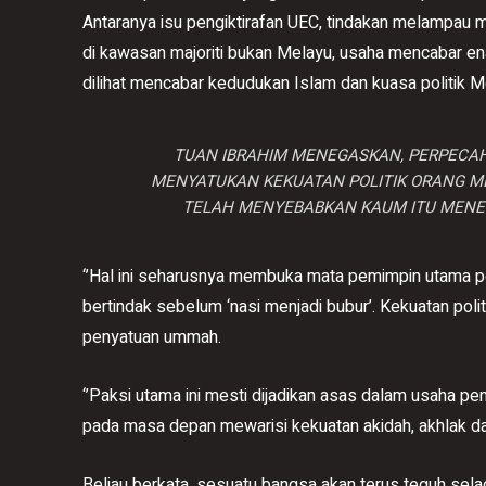
Antaranya isu pengiktirafan UEC, tindakan melampau 
di kawasan majoriti bukan Melayu, usaha mencabar ena
dilihat mencabar kedudukan Islam dan kuasa politik Me
TUAN IBRAHIM MENEGASKAN, PERPECAH
MENYATUKAN KEKUATAN POLITIK ORANG ME
TELAH MENYEBABKAN KAUM ITU MENERI
‘’Hal ini seharusnya membuka mata pemimpin utama p
bertindak sebelum ‘nasi menjadi bubur’. Kekuatan poli
penyatuan ummah.
‘’Paksi utama ini mesti dijadikan asas dalam usaha pe
pada masa depan mewarisi kekuatan akidah, akhlak da
Beliau berkata, sesuatu bangsa akan terus teguh sela