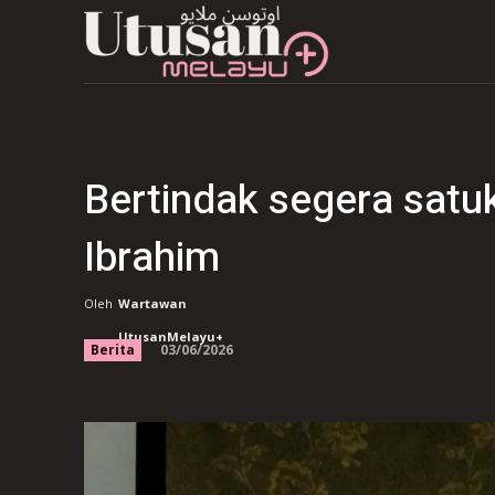
Bertindak segera satuk
Ibrahim
Oleh
Wartawan
UtusanMelayu+
03/06/2026
Berita