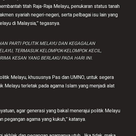
membantah titah Raja-Raja Melayu, penukaran status tanah
kmen syariah negeri-negeri, serta pelbagai isu lain yang
layu di Malaysia,’’ tegasnya.
AN PARTI POLITIK MELAYU DAN KEGAGALAN
LAYU, TERMASUK KELOMPOK-KELOMPOK KECIL,
MA KESAN YANG BERLAKU PADA HARI INI.
olitik Melayu, khususnya Pas dan UMNO, untuk segera
tik Melayu terletak pada agama Islam yang menjadi alat
nyatuan, agar generasi yang bakal menerajui politik Melayu
n pegangan agama yang kukuh,’’ katanya.
gi akhlak dan pegangan agamanya utuh. Jika tidak, maka