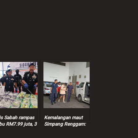
is Sabah rampas
Kemalangan maut
bu RM7.99 juta, 3
Simpang Renggam:
pek ditahan
Suspek dibebaskan
dengan jaminan polis