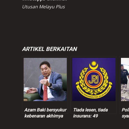
Utusan Melayu Plus
ARTIKEL BERKAITAN
Azam Baki bersyukur
Tiada lesen, tiada
Pol
kebenaran akhirnya
insurans: 49
sya
terbukti
kenderaan dipandu
sus
warga asing disita