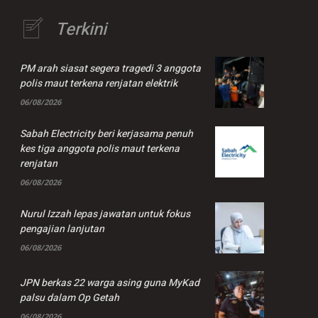
Terkini
PM arah siasat segera tragedi 3 anggota
polis maut terkena renjatan elektrik
06/08/2026
Sabah Electricity beri kerjasama penuh
kes tiga anggota polis maut terkena
renjatan
06/08/2026
Nurul Izzah lepas jawatan untuk fokus
pengajian lanjutan
06/08/2026
JPN berkas 22 warga asing guna MyKad
palsu dalam Op Getah
06/08/2026