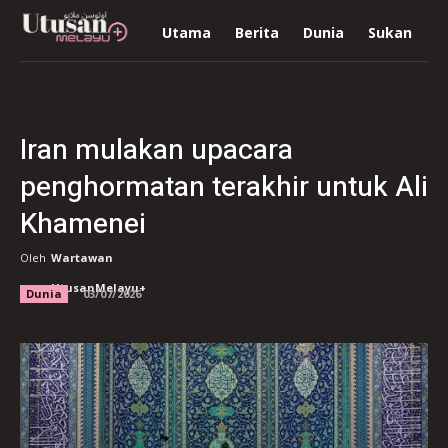
Utama
Berita
Dunia
Sukan
R
Iran mulakan upacara
penghormatan terakhir untuk Ali
Khamenei
Oleh
Wartawan
UtusanMelayu+
Dunia
03/07/2026