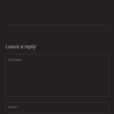
Leave a reply
Comment:
Na