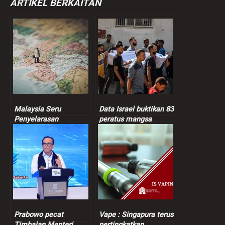
ARTIKEL BERKAITAN
Malaysia Seru
Data Israel buktikan 83
Penyelarasan
peratus mangsa
Berterusan Dalam
dibunuh tentera Zionis
Proses Keamanan
orang awam
Bangsamoro
Prabowo pecat
Vape : Singapura terus
Timbalan Menteri
pertingkatkan