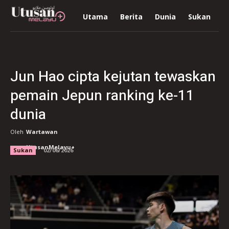
Utama
Berita
Dunia
Sukan
R
Jun Hao cipta kejutan tewaskan
pemain Jepun ranking ke-11
dunia
Oleh
Wartawan
UtusanMelayu+
Sukan
02/06/2026