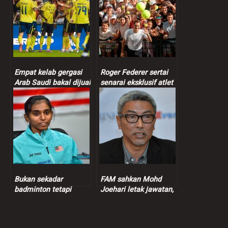
Empat kelab gergasi
Roger Federer sertai
Arab Saudi bakal dijual
senarai eksklusif atlet
termasuk kelab
bilionair, kekayaan
Ronaldo
bersih cecah RM4.2
bilion
Bukan sekadar
FAM sahkan Mohd
badminton tetapi
Joehari letak jawatan,
kekuatan perpaduan
Mohd Yuoff pangku
kaum di Malaysia –
jawatan Presiden FAM
Thinaah