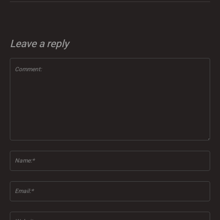
Leave a reply
Comment:
Na
Ema
Web