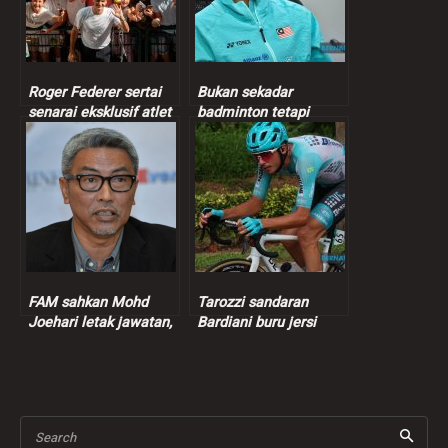
Roger Federer sertai
Bukan sekadar
senarai eksklusif atlet
badminton tetapi
bilionair, kekayaan
kekuatan perpaduan
bersih cecah RM4.2
kaum di Malaysia –
bilion
Thinaah
FAM sahkan Mohd
Tarozzi sandaran
Joehari letak jawatan,
Bardiani buru jersi
Mohd Yuoff pangku
hijau LTDL 2025
jawatan Presiden FAM
Search