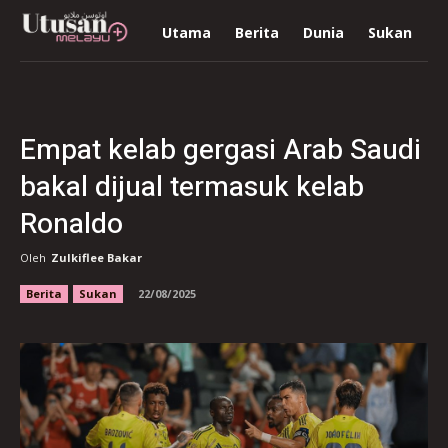
Utama
Berita
Dunia
Sukan
R
Empat kelab gergasi Arab Saudi
bakal dijual termasuk kelab
Ronaldo
Oleh
Zulkiflee Bakar
Berita
Sukan
22/08/2025