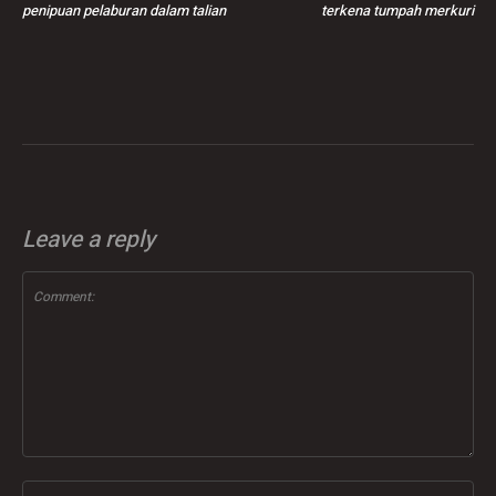
penipuan pelaburan dalam talian
terkena tumpah merkuri
Leave a reply
Comment:
Na