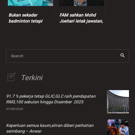
Bukan sekadar
FAM sahkan Mohd
badminton tetapi
Joehari letak jawatan,
kekuatan perpaduan
Mohd Yuoff pangku
kaum di Malaysia –
jawatan Presiden FAM
Thinaah
Search
Terkini
91.7 % pekerja tetap GLIC,GLC raih pendapatan
RM3,100 sebulan hingga Disember 2025
07/08/2026
Keperluan semua kaum,aliran diberi perhatian
seimbang – Anwar