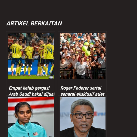
ARTIKEL BERKAITAN
Empat kelab gergasi
Roger Federer sertai
Arab Saudi bakal dijual
senarai eksklusif atlet
termasuk kelab
bilionair, kekayaan
Ronaldo
bersih cecah RM4.2
bilion