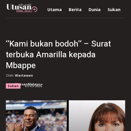
Utama
Berita
Dunia
Sukan
R
‘’Kami bukan bodoh’’ – Surat
terbuka Amarilla kepada
Mbappe
Oleh
Wartawan
UtusanMelayu+
Sukan
07/07/2026