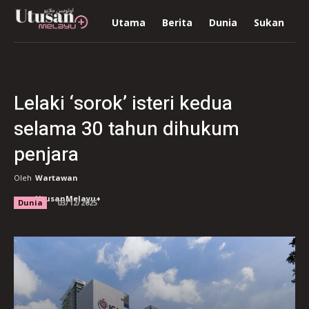
Utama
Berita
Dunia
Sukan
R
Lelaki ‘sorok’ isteri kedua
selama 30 tahun dihukum
penjara
Oleh
Wartawan
UtusanMelayu+
Dunia
03/12/2025