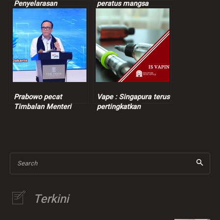
Penyelarasan
peratus mangsa
Berterusan Dalam
dibunuh tentera Zionis
Proses Keamanan
orang awam
Bangsamoro
Prabowo pecat
Vape : Singapura terus
Timbalan Menteri
pertingkatkan
Tenaga Kerja
penguatkuasaan
berikutan kes
pemerasan
Search
Terkini