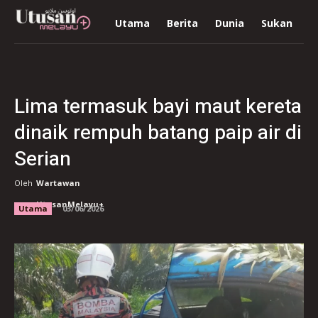
Utama
Berita
Dunia
Sukan
R
Lima termasuk bayi maut kereta
dinaik rempuh batang paip air di
Serian
Oleh
Wartawan
UtusanMelayu+
Utama
03/06/2026