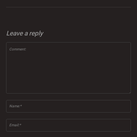
Leave a reply
Comment:
Na
Ema