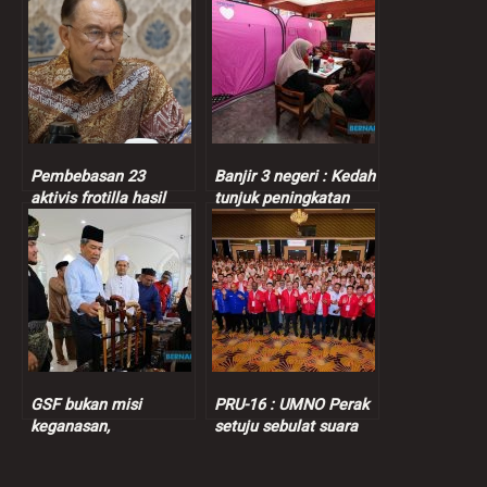
Pembebasan 23
Banjir 3 negeri : Kedah
aktivis frotilla hasil
tunjuk peningkatan
strategi Anwar,
jumlah mangsa, Perak,
kebijaksanaan
Johor tak berubah
diplomasi Malaysia
GSF bukan misi
PRU-16 : UMNO Perak
keganasan,
setuju sebulat suara
tandatangan borang
BN kerjasama dengan
pelepasan bukan
PH, kata Kor Ming