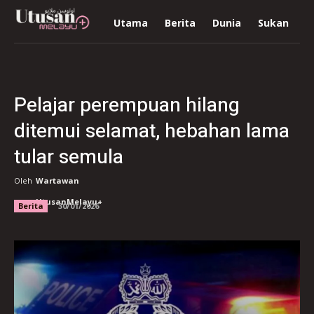
Utama
Berita
Dunia
Sukan
R
Pelajar perempuan hilang
ditemui selamat, hebahan lama
tular semula
Oleh
Wartawan
UtusanMelayu+
Berita
30/01/2026