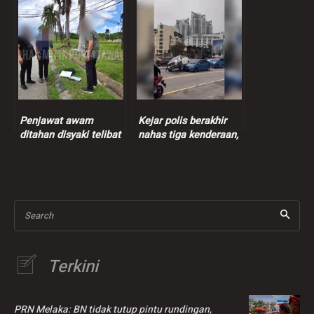
empat ditahan
keterangan
Penjawat awam
Kejar polis berakhir
ditahan disyaki telibat
nahas tiga kenderaan,
kes pecah rumah
suspek positif dadah
ditahan
Search
Terkini
PRN Melaka: BN tidak tutup pintu rundingan,