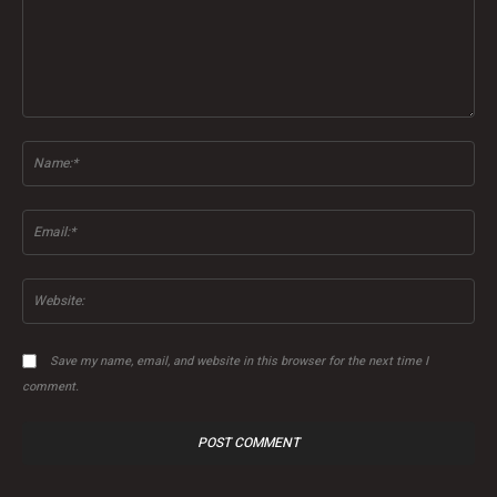
Comment:
Na
Ema
Web
Save my name, email, and website in this browser for the next time I
comment.