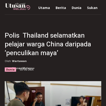
Utama
Berita
Dunia
Sukan
R
Polis Thailand selamatkan
pelajar warga China daripada
‘penculikan maya’
Oleh
Wartawan
UtusanMelayu+
Dunia
03/06/2026