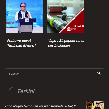
Proses Keamanan
orang awam
Bangsamoro
Prabowo pecat
Vape : Singapura terus
Timbalan Menteri
pertingkatkan
Tenaga Kerja
penguatkuasaan
berikutan kes
pemerasan
Search
Terkini
Exco Negeri Sembilan angkat sumpah : 8 BN, 2