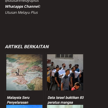
@utusanmelayuplus
Whatapps Channel:
Utusan Melayu Plus
ARTIKEL BERKAITAN
Malaysia Seru
Data Israel buktikan 83
Penyelarasan
peratus mangsa
Berterusan Dalam
dibunuh tentera Zionis