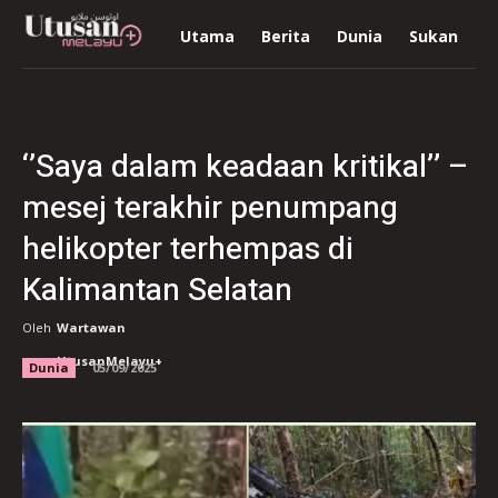
Utama
Berita
Dunia
Sukan
R
‘’Saya dalam keadaan kritikal’’ –
mesej terakhir penumpang
helikopter terhempas di
Kalimantan Selatan
Oleh
Wartawan
UtusanMelayu+
Dunia
05/09/2025