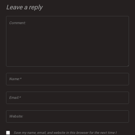
Leave a reply
Comment:
Na
Ema
Web
Save my name, email, and website in this browser for the next time I