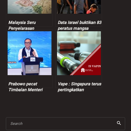
Malaysia Seru
Data Israel buktikan 83
Penyelarasan
peratus mangsa
Berterusan Dalam
dibunuh tentera Zionis
Proses Keamanan
orang awam
Bangsamoro
Prabowo pecat
Vape : Singapura terus
Timbalan Menteri
pertingkatkan
Tenaga Kerja
penguatkuasaan
berikutan kes
pemerasan
Search