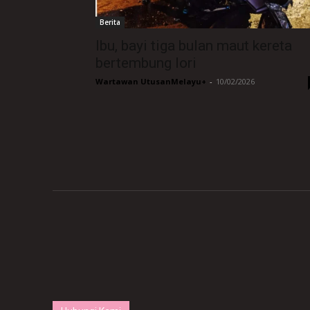
Berita
Ibu, bayi tiga bulan maut kereta
bertembung lori
Wartawan UtusanMelayu+
-
10/02/2026