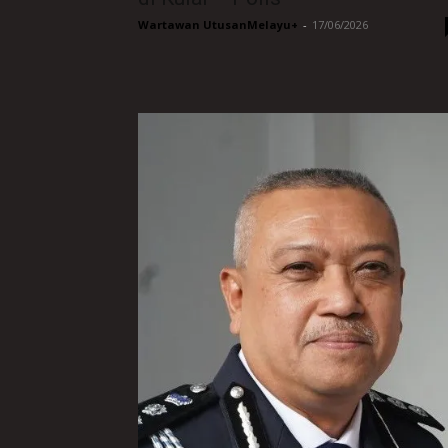
Wartawan UtusanMelayu+
-
17/06/2026