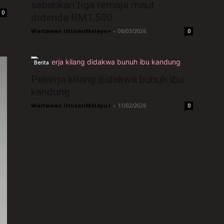
sebabkan tiga remaja maut
0
didenda RM1,500
Wartawan UtusanMelayu+
-
06/03/2026
0
Berita
Pekerja kilang didakwa bunuh ibu
kandung
Wartawan UtusanMelayu+
-
11/02/2026
0