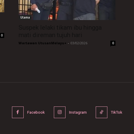
Utama
Suspek lelaki tikam ibu hingga
mati direman tujuh hari
0
Wartawan UtusanMelayu+
-
03/02/2026
0
Facebook
Instagram
TikTok