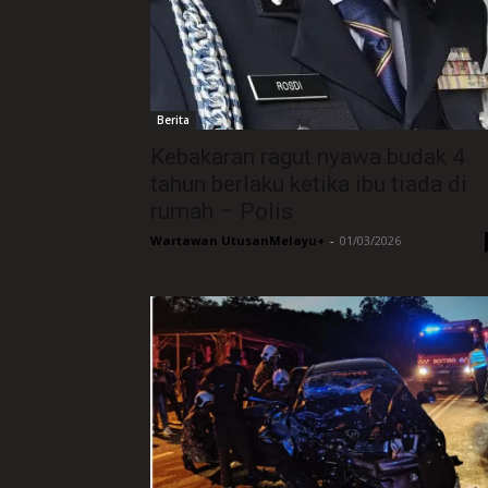
Berita
Kebakaran ragut nyawa budak 4
tahun berlaku ketika ibu tiada di
rumah – Polis
Wartawan UtusanMelayu+
-
01/03/2026