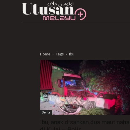
Home
Tags
Ibu
Berita
Ibu, anak disahkan dua maut naha
di Kulai – Polis