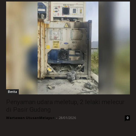
Berita
Penyaman udara meletup, 2 lelaki melecur
di Pasir Gudang
Wartawan UtusanMelayu+
-
28/01/2026
0