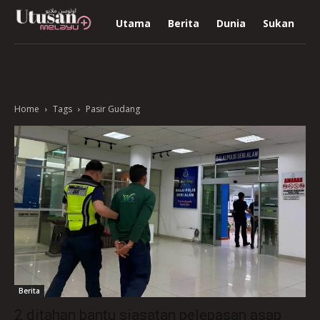
Utama
Berita
Dunia
Sukan
R
Home
Tags
Pasir Gudang
Berita
2 ditahan bantu siasatan pelepasan asap