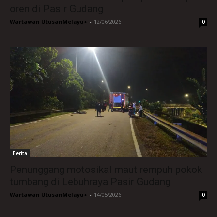
oren di Pasir Gudang
Wartawan UtusanMelayu+
-
12/06/2026
0
Berita
Penunggang motosikal maut rempuh pokok
tumbang di Lebuhraya Pasir Gudang
Wartawan UtusanMelayu+
-
14/05/2026
0