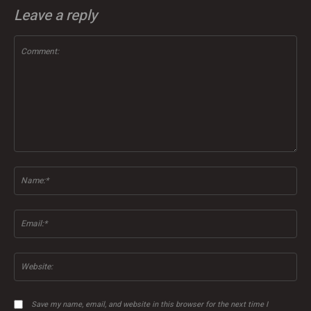
Leave a reply
Comment:
Na
Ema
Web
Save my name, email, and website in this browser for the next time I