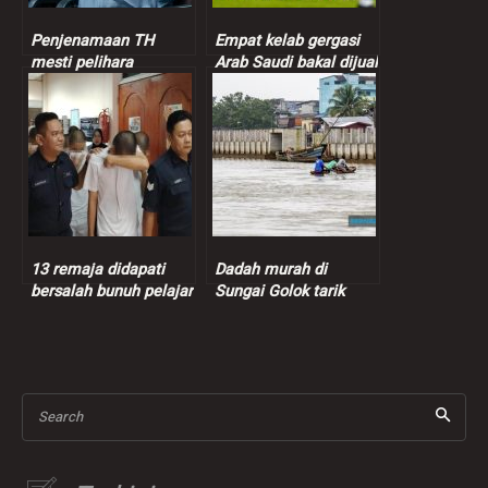
Penjenamaan TH
Empat kelab gergasi
mesti pelihara
Arab Saudi bakal dijual
sensitiviti, suara hati
termasuk kelab
pendeposit – Dr.Zulkifli
Ronaldo
13 remaja didapati
Dadah murah di
bersalah bunuh pelajar
Sungai Golok tarik
vokasional
penagih Malaysia,
harga pil yaba hanya
RM1.40
Search