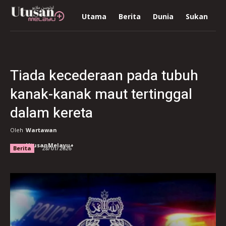
Utama
Berita
Dunia
Sukan
R
Tiada kecederaan pada tubuh
kanak-kanak maut tertinggal
dalam kereta
Oleh
Wartawan
UtusanMelayu+
Berita
28/01/2026