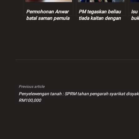
Permohonan Anwar
PM tegaskan beliau
Isu
batal saman pemula
tiada kaitan dengan
buk
Waytha Moorthy
mana-mana pihak
Anw
didengar 25 Februari
yang berbalas e-mel,
ini
terutama Epstein
Previous article
Penyelewengan tanah : SPRM tahan pengarah syarikat disyaki 
RM100,000