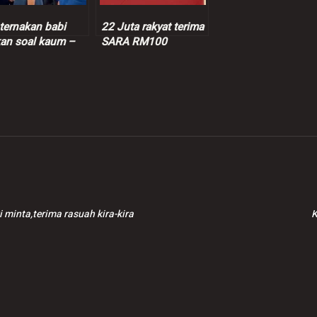
 ternakan babi
22 Juta rakyat terima
an soal kaum –
SARA RM100
ar
bermula hari ini –
PM
minta,terima rasuah kira-kira
K