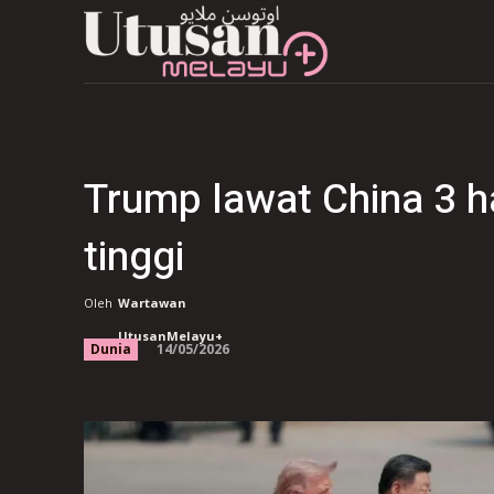
Trump lawat China 3 ha
tinggi
Oleh
Wartawan
UtusanMelayu+
14/05/2026
Dunia