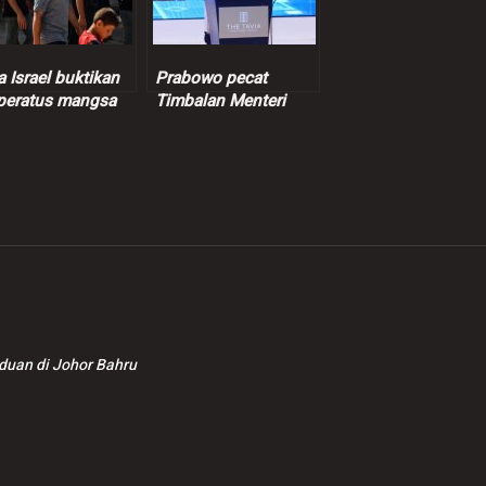
a Israel buktikan
Prabowo pecat
peratus mangsa
Timbalan Menteri
unuh tentera
Tenaga Kerja
nis orang awam
berikutan kes
pemerasan
nduan di Johor Bahru