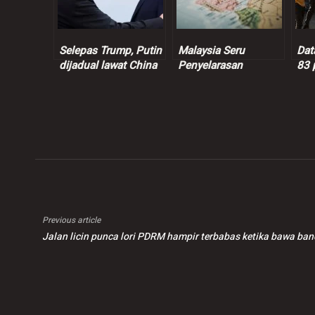
Selepas Trump, Putin
Malaysia Seru
Dat
dijadual lawat China
Penyelarasan
83 
minggu depan
Berterusan Dalam
dib
Proses Keamanan
Zio
Bangsamoro
Previous article
Jalan licin punca lori PDRM hampir terbabas ketika bawa ba