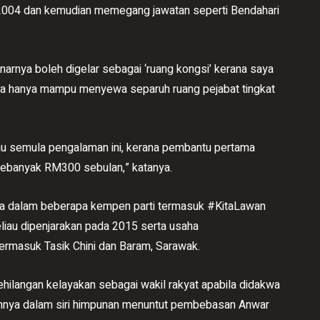
k 2004 dan kemudian memegang jawatan seperti Bendahari
narnya boleh digelar sebagai ‘ruang kongsi’ kerana saya
a hanya mampu menyewa separuh ruang pejabat tingkat
au semula pengalaman ini, kerana pembantu pertama
sebanyak RM300 sebulan,” katanya.
ya dalam beberapa kempen parti termasuk #KitaLawan
iau dipenjarakan pada 2015 serta usaha
termasuk Tasik Chini dan Baram, Sarawak.
ehilangan kelayakan sebagai wakil rakyat apabila didakwa
nnya dalam siri himpunan menuntut pembebasan Anwar