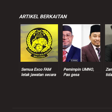
ARTIKEL BERKAITAN
Semua Exco FAM
Pemimpin UMNO,
Zam
letak jawatan secara
Pas gesa
tid
berjemaah hari ini
Kulasegaran letak
dim
jawatan Timbalan
let
Menteri
Has