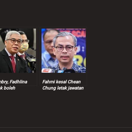
bry, Fadhlina
Fahmi kesal Chean
ak boleh
Chung letak jawatan
aafkan, perlu
MPP PKR
ak jawatan –
san Karim