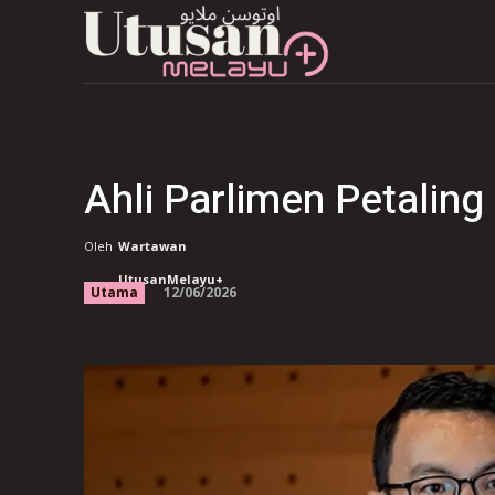
Ahli Parlimen Petalin
Oleh
Wartawan
UtusanMelayu+
12/06/2026
Utama