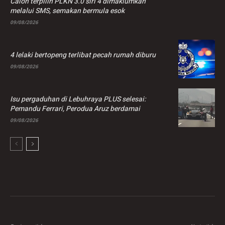
Calon terpilih PLKN 3.0 siri 4 dimaklumkan
melalui SMS, semakan bermula esok
09/08/2026
4 lelaki bertopeng terlibat pecah rumah diburu
09/08/2026
Isu pergaduhan di Lebuhraya PLUS selesai:
Pemandu Ferrari, Perodua Aruz berdamai
09/08/2026