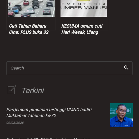
Cuti Tahun Baharu
KESUMA umum cuti
Cina: PLUS buka 32
Hari Wesak, Ulang
‘smart lane’ di
Tahun Keputeraan
Lebuhraya Utara-
Rasmi Agong
Selatan
Search
Terkini
Pas jemput pimpinan tertinggi UMNO hadiri
Muktamar Tahunan ke-72
09/08/2026