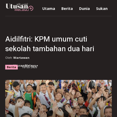
Utama
Berita
Dunia
Sukan
R
Aidilfitri: KPM umum cuti
sekolah tambahan dua hari
Oleh
Wartawan
UtusanMelayu+
Berita
10/03/2026