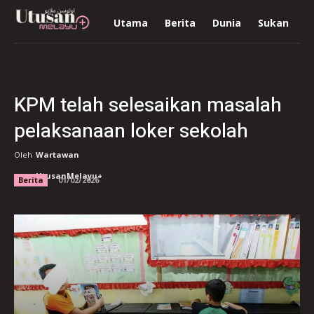
Utama
Berita
Dunia
Sukan
R
KPM telah selesaikan masalah
pelaksanaan loker sekolah
Oleh
Wartawan
UtusanMelayu+
Berita
01/02/2026