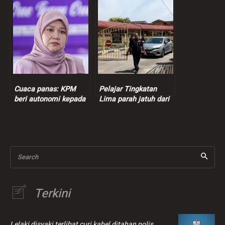
ditangkap
mulai Mac depan
Cuaca panas: KPM
Pelajar Tingkatan
beri autonomi kepada
Lima parah jatuh dari
pentadbir sekolah urus
tingkat empat sekolah
aktiviti, pakaian murid
Search
Terkini
Lelaki disyaki terlibat curi kabel ditahan polis