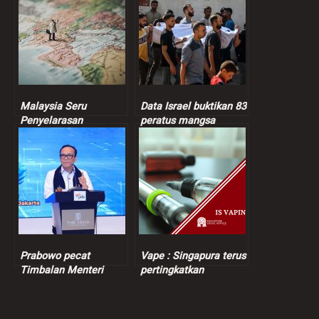
Malaysia Seru
Data Israel buktikan 83
Penyelarasan
peratus mangsa
Berterusan Dalam
dibunuh tentera Zionis
Proses Keamanan
orang awam
Bangsamoro
Prabowo pecat
Vape : Singapura terus
Timbalan Menteri
pertingkatkan
Tenaga Kerja
penguatkuasaan
berikutan kes
pemerasan