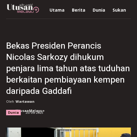
Utama
Berita
Dunia
Sukan
R
Bekas Presiden Perancis
Nicolas Sarkozy dihukum
penjara lima tahun atas tuduhan
berkaitan pembiayaan kempen
daripada Gaddafi
Oleh
Wartawan
UtusanMelayu+
Dunia
25/09/2025