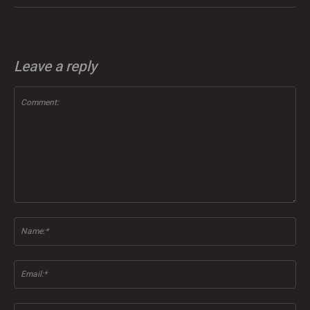
Leave a reply
Comment:
Na
Ema
Web