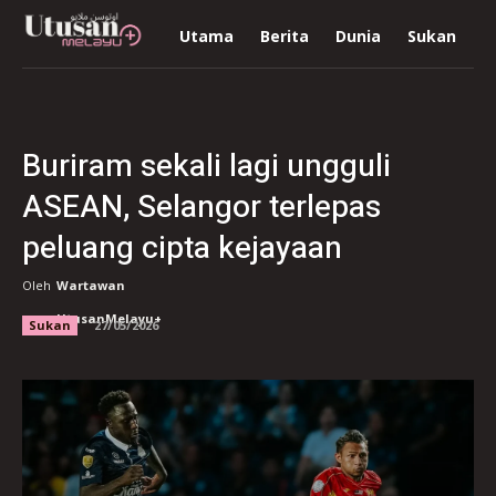
Utama
Berita
Dunia
Sukan
R
Buriram sekali lagi ungguli
ASEAN, Selangor terlepas
peluang cipta kejayaan
Oleh
Wartawan
UtusanMelayu+
Sukan
27/05/2026