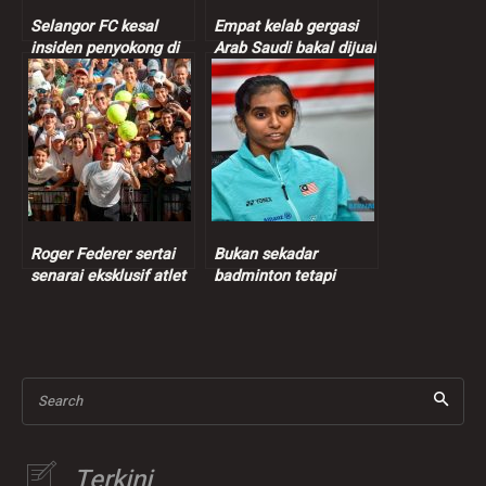
Selangor FC kesal
Empat kelab gergasi
insiden penyokong di
Arab Saudi bakal dijual
Jambatan Angkat
termasuk kelab
Ronaldo
Roger Federer sertai
Bukan sekadar
senarai eksklusif atlet
badminton tetapi
bilionair, kekayaan
kekuatan perpaduan
bersih cecah RM4.2
kaum di Malaysia –
bilion
Thinaah
Search
Terkini