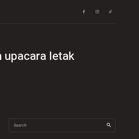
n upacara letak
Search