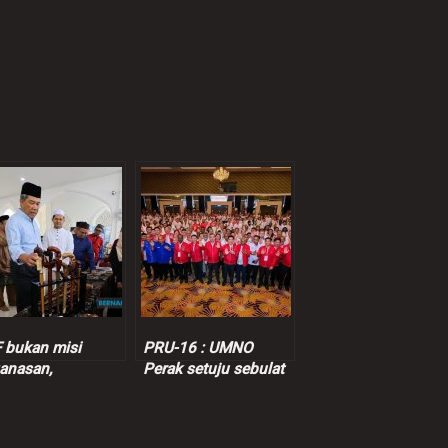
 bukan misi
PRU-16 : UMNO
anasan,
Perak setuju sebulat
datangan borang
suara BN kerjasama
epasan bukan
dengan PH, kata Kor
erti mengalah
Ming