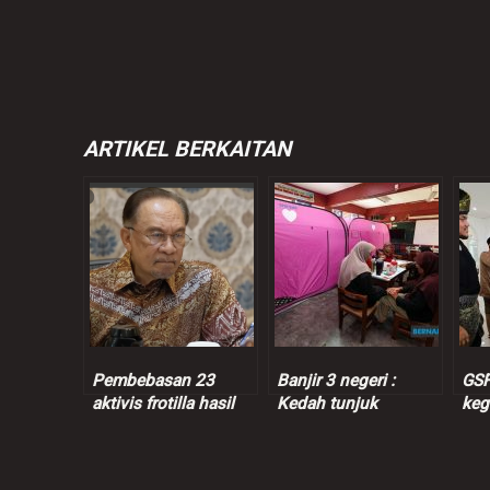
ARTIKEL BERKAITAN
Pembebasan 23
Banjir 3 negeri :
GSF
aktivis frotilla hasil
Kedah tunjuk
keg
strategi Anwar,
peningkatan jumlah
tan
kebijaksanaan
mangsa, Perak, Johor
pel
diplomasi Malaysia
tak berubah
ber