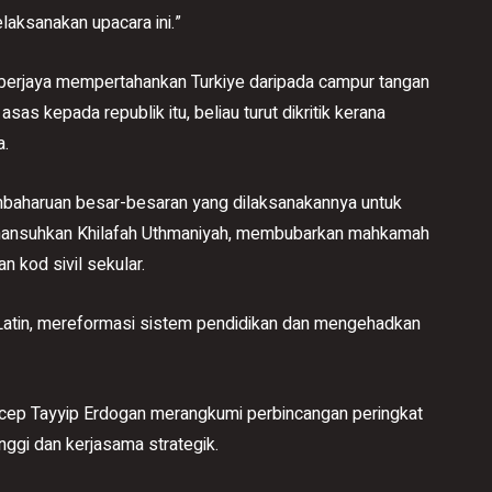
laksanakan upacara ini.”
g berjaya mempertahankan Turkiye daripada campur tangan
s kepada republik itu, beliau turut dikritik kerana
a.
embaharuan besar-besaran yang dilaksanakannya untuk
mansuhkan Khilafah Uthmaniyah, membubarkan mahkamah
 kod sivil sekular.
 Latin, mereformasi sistem pendidikan dan mengehadkan
cep Tayyip Erdogan merangkumi perbincangan peringkat
nggi dan kerjasama strategik.