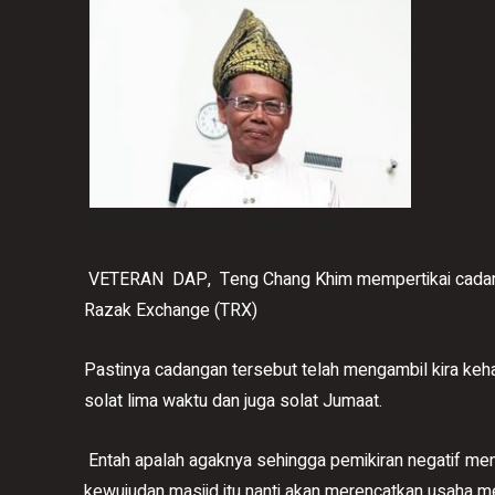
Oleh Kamal Shukri Abdullah Sani
VETERAN DAP, Teng Chang Khim mempertikai cadang
Razak Exchange (TRX)
Pastinya cadangan tersebut telah mengambil kira ke
solat lima waktu dan juga solat Jumaat.
Entah apalah agaknya sehingga pemikiran negatif me
kewujudan masjid itu nanti akan merencatkan usaha me