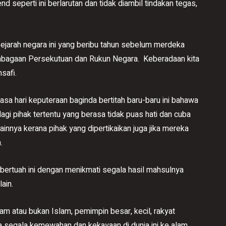
nd seperti ini berlarutan dan tidak diambil tindakan tegas,
ejarah negara ini yang beribu tahun sebelum merdeka
lembagaan Persekutuan dan Rukun Negara. Keberadaan kita
nsafi.
a hari keputeraan baginda bertitah baru-baru ini bahawa
lagi pihak tertentu yang berasa tidak puas hati dan cuba
lainnya kerana pihak yang dipertikaikan juga jika mereka
.
bertuah ini dengan menikmati segala hasil mahsulnya
ain.
m atau bukan Islam, pemimpin besar, kecil, rakyat
segala kemewahan dan kekayaan di dunia ini ke alam