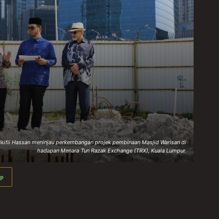
lkifli Hassan meninjau perkembangan projek pembinaan Masjid Warisan di
hadapan Menara Tun Razak Exchange (TRX), Kuala Lumpur.
p