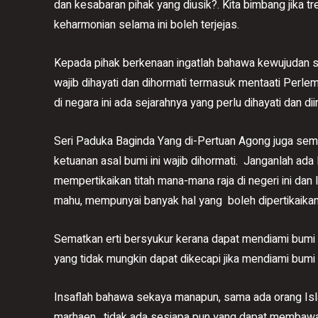
dan kesabaran pihak yang diusik?. Kita bimbang jika tre
keharmonian selama ini boleh terjejas.
Kepada pihak berkenaan ingatlah bahawa kewujudan s
wajib dihayati dan dihormati termasuk mentaati Per
di negara ini ada sejarahnya yang perlu dihayati dan dii
Seri Paduka Baginda Yang di-Pertuan Agong juga semas
ketuanan asal bumi ini wajib dihormati. Janganlah ada 
mempertikaikan titah mana-mana raja di negeri ini dan 
mahu, mempunyai banyak hal yang boleh dipertikaikan
Sematkan erti bersyukur kerana dapat mendiami bumi 
yang tidak mungkin dapat dikecapi jika mendiami bumi l
Insaflah bahawa sekaya manapun, sama ada orang Isla
marhaen, tidak ada sesiapa pun yang dapat membawa 