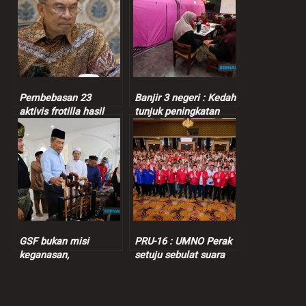
Pembebasan 23
Banjir 3 negeri : Kedah
aktivis frotilla hasil
tunjuk peningkatan
strategi Anwar,
jumlah mangsa, Perak,
kebijaksanaan
Johor tak berubah
diplomasi Malaysia
GSF bukan misi
PRU-16 : UMNO Perak
keganasan,
setuju sebulat suara
tandatangan borang
BN kerjasama dengan
pelepasan bukan
PH, kata Kor Ming
bererti mengalah