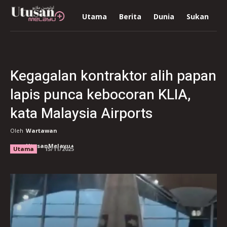
Utama
Berita
Dunia
Sukan
R
Kegagalan kontraktor alih papan
lapis punca kebocoran KLIA,
kata Malaysia Airports
Oleh
Wartawan
UtusanMelayu+
Utama
15/11/2025