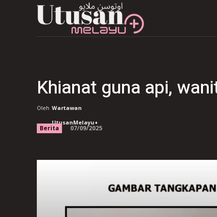
Khianat guna api, wani
Oleh
Wartawan
UtusanMelayu+
07/09/2025
Berita