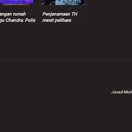
angan rumah
Penjenamaan TH
gu Chandra: Polis
mesti pelihara
an 12 individu
sensitiviti, suara hati
masuk dalang
pendeposit –
ma
Dr.Zulkifli
Jasad Muha