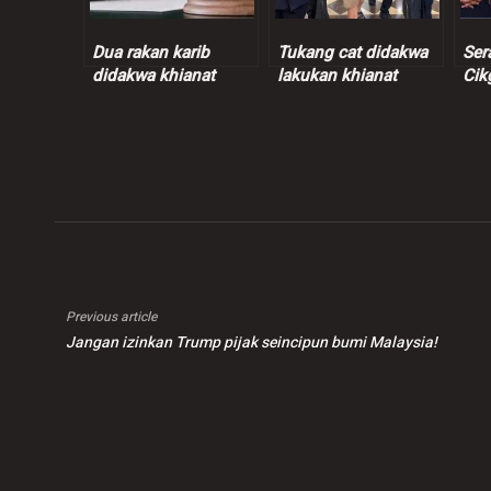
Dua rakan karib
Tukang cat didakwa
Ser
didakwa khianat
lakukan khianat
Cik
guna api di beberapa
pecahkan skrin ATM
tah
kediaman sekitar
ter
Johor
uta
Previous article
Jangan izinkan Trump pijak seincipun bumi Malaysia!