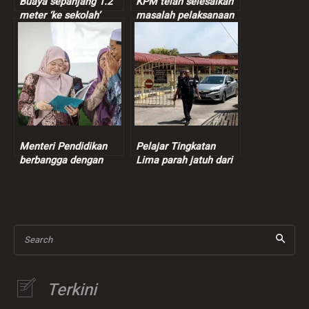
Buaya sepanjang 1.2
KPM telah selesaikan
meter ‘ke sekolah’
masalah pelaksanaan
ditangkap
loker sekolah
Menteri Pendidikan
Pelajar Tingkatan
berbangga dengan
Lima parah jatuh dari
keputusan STAM 2025
tingkat empat sekolah
Search
Terkini