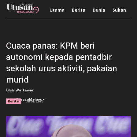
Utama
Berita
Dunia
Sukan
R
Cuaca panas: KPM beri
autonomi kepada pentadbir
sekolah urus aktiviti, pakaian
murid
Oleh
Wartawan
UtusanMelayu+
Berita
08/02/2026