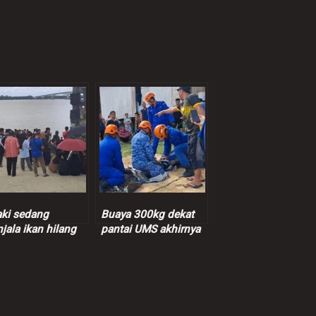
aki sedang
Buaya 300kg dekat
jala ikan hilang
pantai UMS akhirnya
ercayai dibaham
ditangkap
ya di Sadong
a