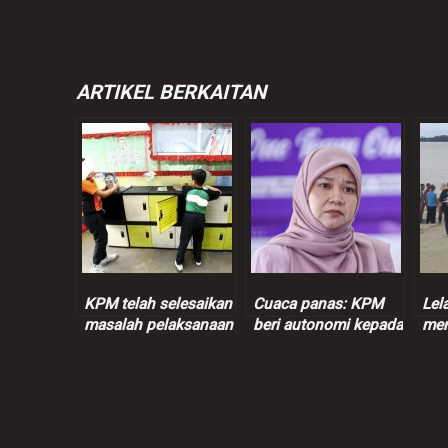
ARTIKEL BERKAITAN
KPM telah selesaikan
Cuaca panas: KPM
Lel
masalah pelaksanaan
beri autonomi kepada
men
loker sekolah
pentadbir sekolah
dip
urus aktiviti, pakaian
bua
murid
Jay