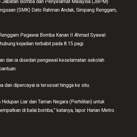
ap Jabatan Bomba dan Penyelamat Malaysia (JBPM)
angsaan (SMK) Dato Rahman Andak, Simpang Renggam,
t Renggam Pegawai Bomba Kanan II Ahmad Syawal
ubung kejadian terbabit pada 8.15 pagi.
naan dan ia disedari pengawal keselamatan sekolah
bantuan.
a dan dipercayai ia tersesat hingga ke situ.
Hidupan Liar dan Taman Negara (Perhilitan) untuk
mpatkan di balai bomba,” katanya, lapor Harian Metro.