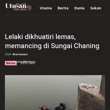
Utama
Berita
Dunia
Sukan
R
Lelaki dikhuatiri lemas,
memancing di Sungai Chaning
Oleh
Wartawan
UtusanMelayu+
Berita
29/01/2026