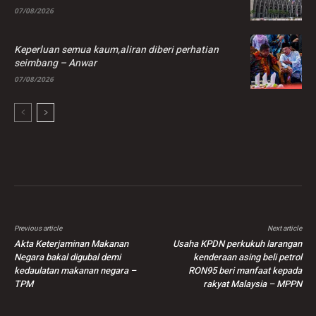
07/08/2026
Keperluan semua kaum,aliran diberi perhatian
seimbang – Anwar
07/08/2026
Previous article
Next article
Akta Keterjaminan Makanan
Usaha KPDN perkukuh larangan
Negara bakal digubal demi
kenderaan asing beli petrol
kedaulatan makanan negara –
RON95 beri manfaat kepada
TPM
rakyat Malaysia – MPPN