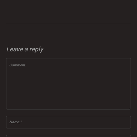
Leave a reply
Comment:
Na