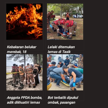
Kebakaran belukar
Lelaki ditemukan
merebak, 18
lemas di Tasik
kenderaan terbakar di
Putrajaya
Johor Bahru
Anggota PPDA bomba,
Bot terbalik dipukul
adik dikhuatiri lemas
ombak, pasangan
ketika berkelah di
suami isteri ditemukan