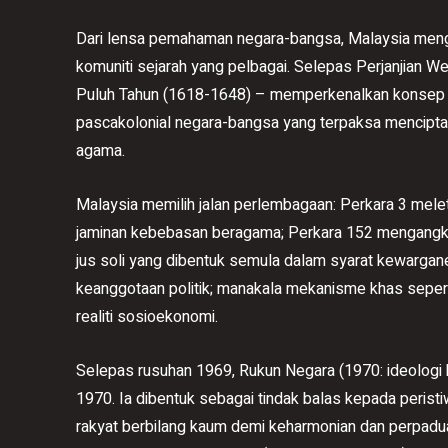
Dari lensa pemahaman negara-bangsa, Malaysia meng
komuniti sejarah yang pelbagai. Selepas Perjanjian W
Puluh Tahun (1618-1648) – memperkenalkan konsep k
pascakolonial negara-bangsa yang terpaksa mencipta 
agama.
Malaysia memilih jalan perlembagaan: Perkara 3 mel
jaminan kebebasan beragama; Perkara 152 mengangka
jus soli yang dibentuk semula dalam syarat kewarg
keanggotaan politik; manakala mekanisme khas seper
realiti sosioekonomi.
Selepas rusuhan 1969, Rukun Negara (1970: ideologi
1970. Ia dibentuk sebagai tindak balas kepada peris
rakyat berbilang kaum demi keharmonian dan perpadu