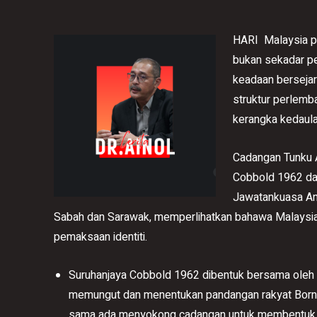
HARI Malaysia p
bukan sekadar pe
keadaan berseja
struktur perlem
kerangka kedaula
Cadangan Tunku A
Cobbold 1962 dan
Jawatankuasa An
Sabah dan Sarawak, memperlihatkan bahawa Malaysia l
pemaksaan identiti.
Suruhanjaya Cobbold 1962 dibentuk bersama oleh k
memungut dan menentukan pandangan rakyat Borne
sama ada menyokong cadangan untuk membentuk a