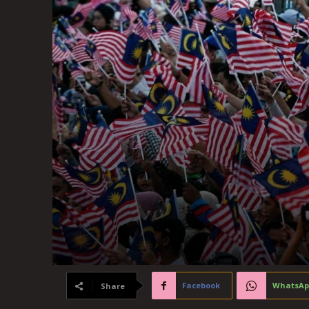
Facebook
WhatsAp
Share