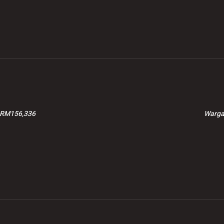
anusiaan
stabil, rakyat tidak
aysia ke Gaza
dibebani
h RM156,336
Warga