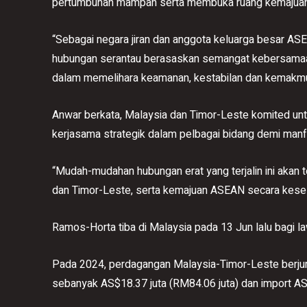
pertumbuhan mampan serta membuka ruang kemajuan 
“Sebagai negara jiran dan anggota keluarga besar A
hubungan serantau berasaskan semangat kebersamaa
dalam memelihara keamanan, kestabilan dan kemakmuran
Anwar berkata, Malaysia dan Timor-Leste komited un
kerjasama strategik dalam pelbagai bidang demi man
“Mudah-mudahan hubungan erat yang terjalin ini akan
dan Timor-Leste, serta kemajuan ASEAN secara keselu
Ramos-Horta tiba di Malaysia pada 13 Jun lalu bagi la
Pada 2024, perdagangan Malaysia-Timor-Leste berjum
sebanyak AS$18.37 juta (RM84.06 juta) dan import AS$