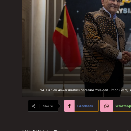
DATUK Seri Anwar Ibrahim bersama Presiden Timor-Leste, J
Facebook
WhatsAp
Share