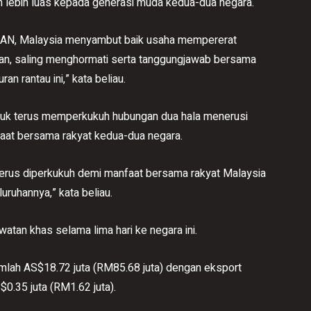
lebih luas kepada generasi muda kedua-dua negara.
SEAN, Malaysia menyambut baik usaha mempererat
n, saling menghormati serta tanggungjawab bersama
 rantau ini,” kata beliau.
tuk terus memperkukuh hubungan dua hala menerusi
faat bersama rakyat kedua-dua negara.
 terus diperkukuh demi manfaat bersama rakyat Malaysia
ruhannya,” kata beliau.
watan khas selama lima hari ke negara ini.
lah AS$18.72 juta (RM85.68 juta) dengan eksport
0.35 juta (RM1.62 juta).