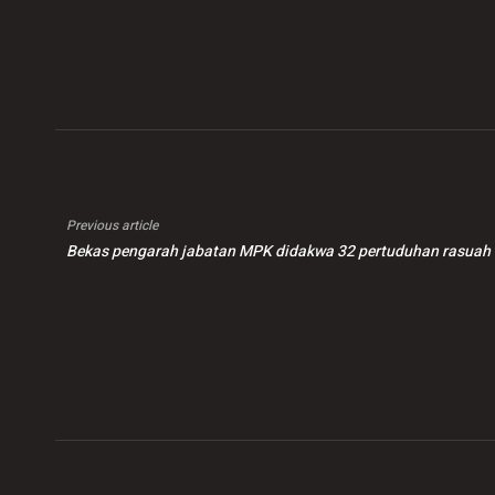
diguna pakai sama
terhadap Anwar
kem
rata – PM
Mal
Previous article
Bekas pengarah jabatan MPK didakwa 32 pertuduhan rasua