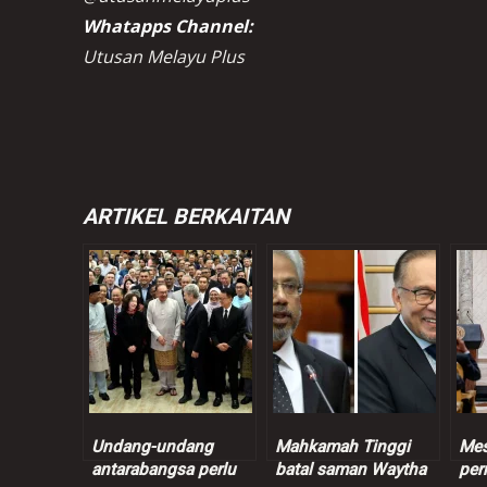
Whatapps Channel:
Utusan Melayu Plus
ARTIKEL BERKAITAN
Undang-undang
Mahkamah Tinggi
Mes
antarabangsa perlu
batal saman Waytha
per