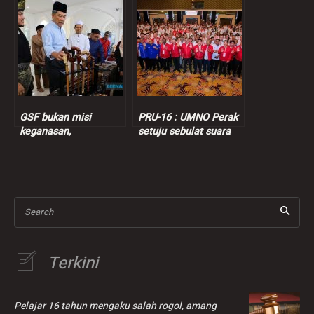
kebijaksanaan
Johor tak berubah
diplomasi Malaysia
GSF bukan misi
PRU-16 : UMNO Perak
keganasan,
setuju sebulat suara
tandatangan borang
BN kerjasama dengan
pelepasan bukan
PH, kata Kor Ming
bererti mengalah
Search
Terkini
Pelajar 16 tahun mengaku salah rogol, amang