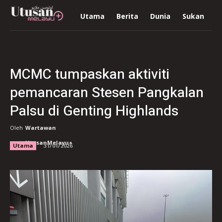
Utama
Berita
Dunia
Sukan
R
MCMC tumpaskan aktiviti
pemancaran Stesen Pangkalan
Palsu di Genting Highlands
Oleh
Wartawan
UtusanMelayu+
Utama
31/01/2026