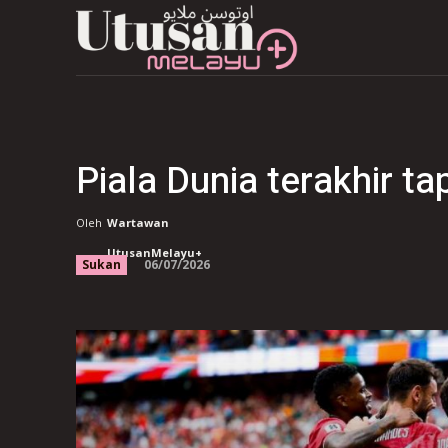
Piala Dunia terakhir t
Oleh
Wartawan
UtusanMelayu+
06/07/2026
Sukan