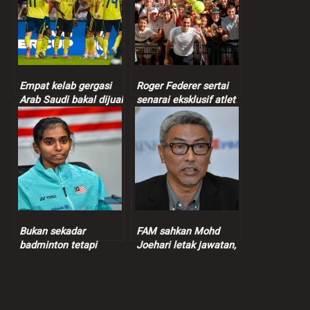
Empat kelab gergasi
Roger Federer sertai
Arab Saudi bakal dijual
senarai eksklusif atlet
termasuk kelab
bilionair, kekayaan
Ronaldo
bersih cecah RM4.2
bilion
Bukan sekadar
FAM sahkan Mohd
badminton tetapi
Joehari letak jawatan,
kekuatan perpaduan
Mohd Yuoff pangku
kaum di Malaysia –
jawatan Presiden FAM
Thinaah