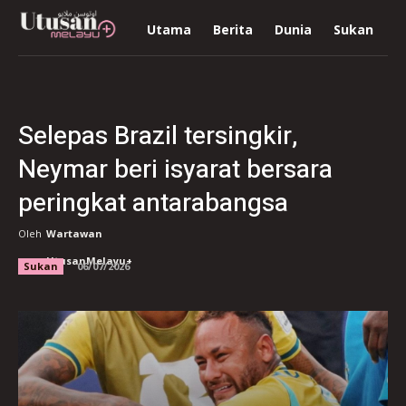
Utama
Berita
Dunia
Sukan
R
Selepas Brazil tersingkir,
Neymar beri isyarat bersara
peringkat antarabangsa
Oleh
Wartawan
UtusanMelayu+
Sukan
06/07/2026